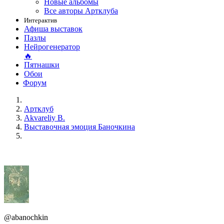
Новые альбомы
Все авторы Артклуба
Интерактив
Афиша выставок
Пазлы
Нейрогенератор
🔥
Пятнашки
Обои
Форум
Артклуб
Akvareliy B.
Выставочная эмоция Баночкина
@abanochkin