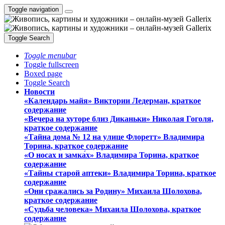
Toggle navigation
Toggle Search
Toggle menubar
Toggle fullscreen
Boxed page
Toggle Search
Новости
«Календарь майя» Виктории Ледерман, краткое
содержание
«Вечера на хуторе близ Диканьки» Николая Гоголя,
краткое содержание
«Тайна дома № 12 на улице Флоретт» Владимира
Торина, краткое содержание
«О носах и замка́х» Владимира Торина, краткое
содержание
«Тайны старой аптеки» Владимира Торина, краткое
содержание
«Они сражались за Родину» Михаила Шолохова,
краткое содержание
«Судьба человека» Михаила Шолохова, краткое
содержание